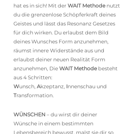
hat es in sich! Mit der
WAIT Methode
nutzt
du die grenzenlose Schöpferkraft deines
Geistes und lässt das Resonanz Gesetzes
für dich wirken. Du erlaubst dem Bild
deines Wunsches Form anzunehmen,
räumst innere Widerstände aus und
erlaubst deiner neuen Realität Form
anzunehmen, Die
WAIT Methode
besteht
aus 4 Schritten:
W
unsch,
A
kzeptanz,
I
nnenschau und
T
ransformation.
WÜNSCHEN
– du wirst dir deiner
Wünsche in einem bestimmten
Lebensbereich bewusst, malst sie dir so