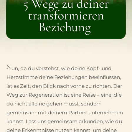
5 Wege zu deiner
transformieren
Beziehung
N
un, da du verstehst, wie deine Kopf- und
Herzstimme deine Beziehungen beeinflussen,
ist es Zeit, den Blick nach vorne zu richten. Der
Weg zur Regeneration ist eine Reise – eine, die
du nicht alleine gehen musst, sondern
gemeinsam mit deinem Partner unternehmen
kannst. Lass uns gemeinsam erkunden, wie du
deine Erkenntnisse nutzen kannst, um deine