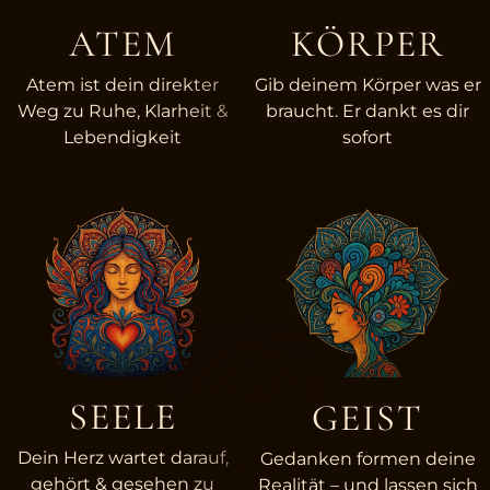
ATEM
KÖRPER
Atem ist dein direkter
Gib deinem Körper was er
Weg zu Ruhe, Klarheit &
braucht. Er dankt es dir
Lebendigkeit
sofort
SEELE
GEIST
Dein Herz wartet darauf,
Gedanken formen deine
gehört & gesehen zu
Realität – und lassen sich