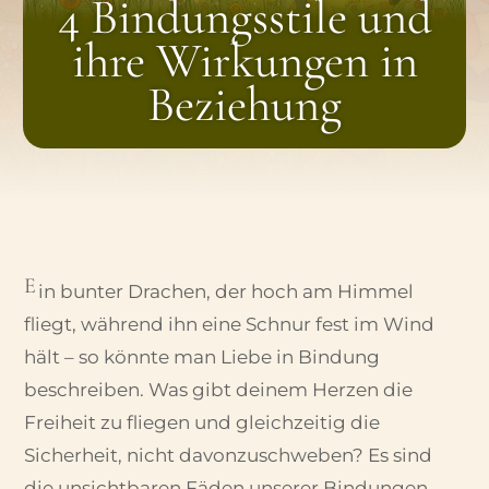
4 Bindungsstile und
ihre Wirkungen in
Beziehung
E
in bunter Drachen, der hoch am Himmel
fliegt, während ihn eine Schnur fest im Wind
hält – so könnte man Liebe in Bindung
beschreiben.
Was gibt deinem Herzen die
Freiheit zu fliegen und gleichzeitig die
Sicherheit, nicht davonzuschweben? Es sind
die unsichtbaren Fäden unserer Bindungen.